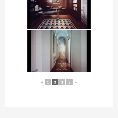
◄
1
2
3
4
►