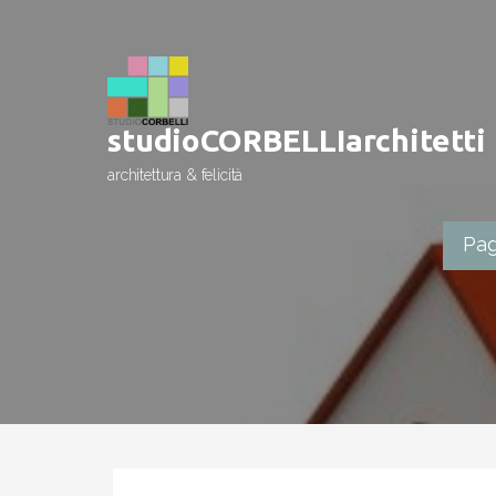
Passa
al
contenuto
studioCORBELLIarchitetti
architettura & felicità
Pag