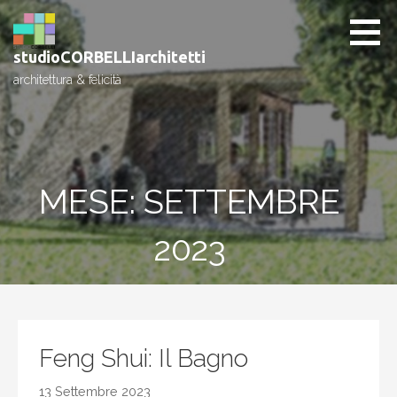
Passa
al
contenuto
studioCORBELLIarchitetti
architettura & felicità
MESE: SETTEMBRE
2023
Feng Shui: Il Bagno
13 Settembre 2023